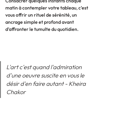
Consacrer quelques instants chaque 
matin à contempler votre tableau, c’est 
vous offrir un rituel de sérénité, un 
ancrage simple et profond avant 
d’affronter le tumulte du quotidien.
L'art c'est quand l'admiration 
d'une oeuvre suscite en vous le 
désir d'en faire autant - Kheira 
Chakor
Choisir une de mes œuvres, qu’il 
s’agisse d’une toile déjà disponible au 
sein de mes collections ou d’une 