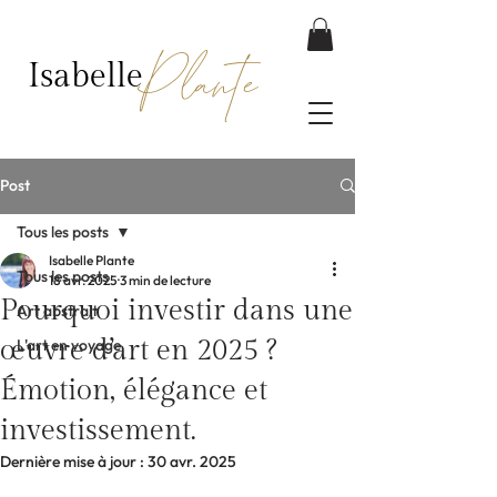
Plante
Isabelle
Post
Tous les posts
Isabelle Plante
Tous les posts
18 avr. 2025
3 min de lecture
Pourquoi investir dans une
Art abstrait
œuvre d’art en 2025 ?
L'art en voyage
Émotion, élégance et
investissement.
Dernière mise à jour :
30 avr. 2025