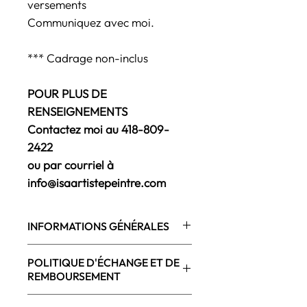
versements
Communiquez avec moi.
*** Cadrage non-inclus
POUR PLUS DE
RENSEIGNEMENTS
Contactez moi au 418-809-
2422
ou par courriel à
info@isaartistepeintre.com
INFORMATIONS GÉNÉRALES
Peint par l'artiste de Québec
POLITIQUE D'ÉCHANGE ET DE
(Lévis), Isabelle Plante
REMBOURSEMENT
Oeuvre originale faite à la main,
peinture technique mixte sur toile
Un retour peut être effectué dans un