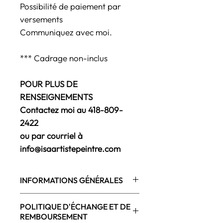
Possibilité de paiement par
versements
Communiquez avec moi.
*** Cadrage non-inclus
POUR PLUS DE
RENSEIGNEMENTS
Contactez moi au 418-809-
2422
ou par courriel à
info@isaartistepeintre.com
INFORMATIONS GÉNÉRALES
Peint par l'artiste de Québec
POLITIQUE D'ÉCHANGE ET DE
(Lévis), Isabelle Plante
REMBOURSEMENT
Oeuvre originale faite à la main,